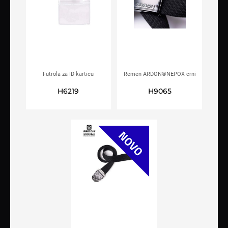
Futrola za ID karticu
Remen ARDON®NEPOX crni
ARDON®REFIWAN®
H6219
H9065