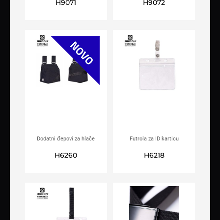
H9071
H9072
Dodatni đepovi za hlače
Futrola za ID karticu
ARDON®ULTRITE®
ARDON®UNI
H6260
H6218