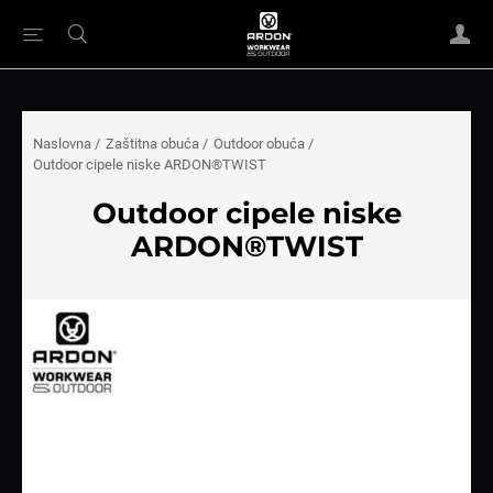
Naslovna
/
Zaštitna obuća
/
Outdoor obuća
/
Outdoor cipele niske ARDON®TWIST
Outdoor cipele niske
ARDON®TWIST