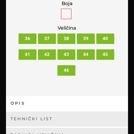
Boja
Veličina
36
37
38
39
40
41
42
43
44
45
46
OPIS
TEHNIČKI LIST