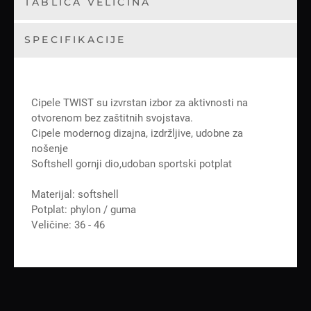
TABLICA VELIČINA
SPECIFIKACIJE
Cipele TWIST su izvrstan izbor za aktivnosti na
otvorenom bez zaštitnih svojstava.
Cipele modernog dizajna, izdržljive, udobne za
nošenje
Softshell gornji dio,udoban sportski potplat
Materijal: softshell
Potplat: phylon / guma
Veličine: 36 - 46