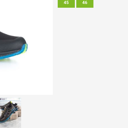
45
46