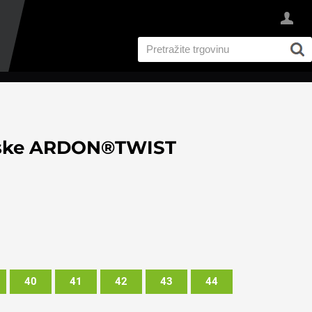
niske ARDON®TWIST
40
41
42
43
44