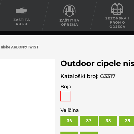
SEZONSKA I
ZAŠTITA
ZAŠTITNA
PROMO
RUKU
OPREMA
ODJEĆA
le niske ARDON®TWIST
Outdoor cipele 
Kataloški broj:
G3317
Boja
Veličina
36
37
38
39