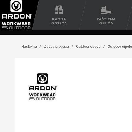
RADNA
ZAŠTITNA
ODJEĆA
OBUĆA
Naslovna
/
Zaštitna obuća
/
Outdoor obuća
/
Outdoor cipe