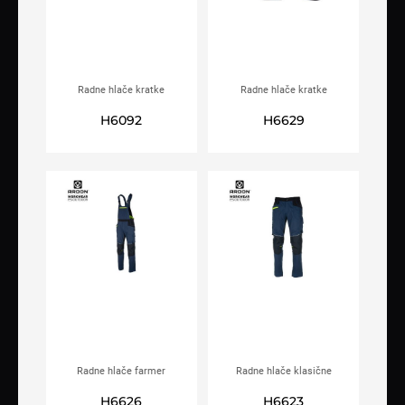
Radne hlače kratke
Radne hlače kratke
ARDON®4XSTRETCH®
ARDON®4XSTRETCH®
H6092
H6629
tamno sive
tamno plave
Radne hlače farmer
Radne hlače klasične
ARDON®4XSTRETCH®
ARDON®4XSTRETCH®
H6626
H6623