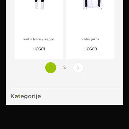
Radne hlače klasične
Radna jakna
ARDON®4XSTRETCH® bijele
ARDON®4XSTRETCH® bijela
H6601
H6600
1
2
Kategorije