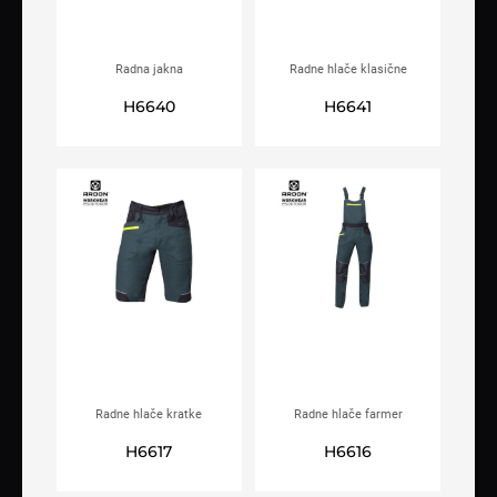
Radna jakna
Radne hlače klasične
ARDON®4XSTRETCH® crna
ARDON®4XSTRETCH® crne
H6640
H6641
Radne hlače kratke
Radne hlače farmer
ARDON®4XSTRETCH®
ARDON®4XSTRETCH®
H6617
H6616
tamno zelene
tamno zelene