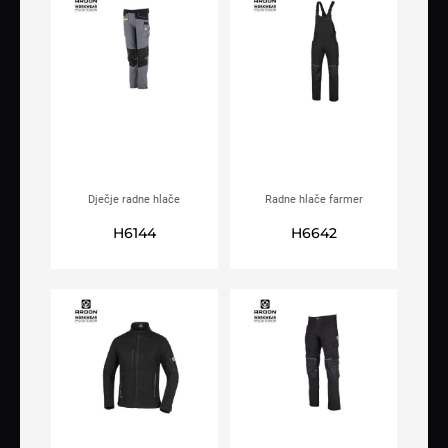
Dječje radne hlače
Radne hlače farmer
ARDON®4XSTRETCH® sive
ARDON®4XSTRETCH® crne
H6144
H6642