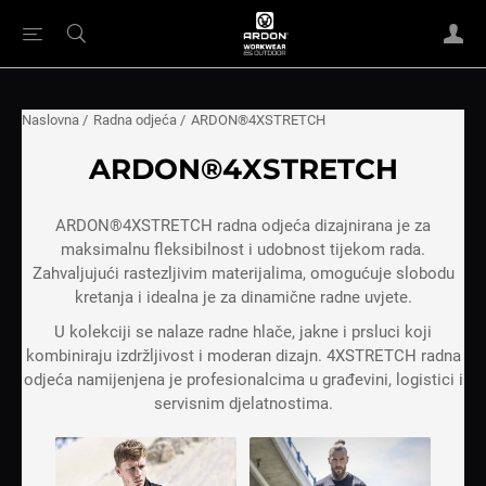
Naslovna
/
Radna odjeća
/
ARDON®4XSTRETCH
ARDON®4XSTRETCH
ARDON®4XSTRETCH radna odjeća dizajnirana je za
maksimalnu fleksibilnost i udobnost tijekom rada.
Zahvaljujući rastezljivim materijalima, omogućuje slobodu
kretanja i idealna je za dinamične radne uvjete.
U kolekciji se nalaze radne hlače, jakne i prsluci koji
kombiniraju izdržljivost i moderan dizajn. 4XSTRETCH radna
odjeća namijenjena je profesionalcima u građevini, logistici i
servisnim djelatnostima.