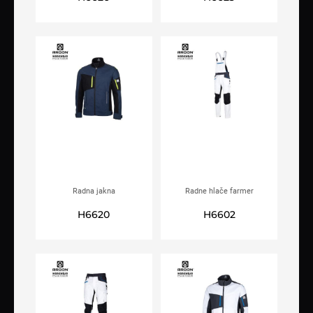
t.plave
t.plave
Radna jakna
Radne hlače farmer
ARDON®4XSTRETCH®
ARDON®4XSTRETCH® bijele
H6620
H6602
t.plava