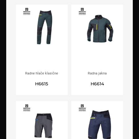
Radne hlače klasične
Radna jakna
ARDON®4XSTRETCH®
ARDON®4XSTRETCH®
H6615
H6614
tamno zelene
tamno zelena