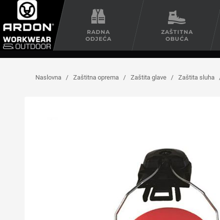
RADNA
ZAŠTITNA
ODJEĆA
OBUĆA
Naslovna
/
Zaštitna oprema
/
Zaštita glave
/
Zaštita sluha