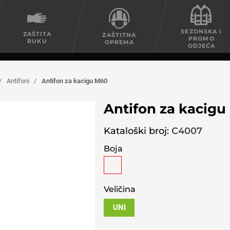
SEZONSKA I
ZAŠTITA
ZAŠTITNA
PROMO
RUKU
OPREMA
ODJEĆA
/
Antifoni
/
Antifon za kacigu M60
Antifon za kacig
Kataloški broj:
C4007
Boja
Veličina
UNI