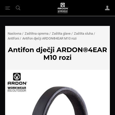
Naslovna
/
Zaštitna oprema
/
Zaštita glave
/
Zaštita sluha
/
Antifoni
/
Antifon dječji ARDON®4EAR M10 rozi
Antifon dječji ARDON®4EAR
M10 rozi