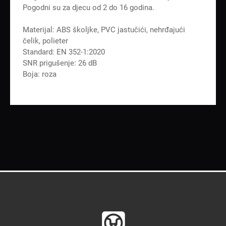
Pogodni su za djecu od 2 do 16 godina.
Materijal: ABS školjke, PVC jastučići, nehrđajući
čelik, polieter
Standard: EN 352-1:2020
SNR prigušenje: 26 dB
Boja: roza