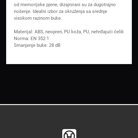
od memorijske pjene, dizajnirani su za dugotrajno
nošenje. Idealni izbor za okruženja sa srednje
visokom razinom buke.
Materijal: ABS, neopren, PU koža, PU, nehrđajući čelik
Norma: EN 352:1
Smanjenje buke: 28 dB