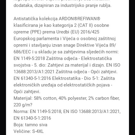
dodataka, dizajniran za industrijsko pranje rublja.
Antistatička kolekcija ARDON®REFIWAN®
klasificirana je kao kategorija 2 (CAT II) osobne
opreme (PPE) prema Uredbi (EU) 2016/425
Europskog parlamenta i Vijeća o osobnoj zaštitnoj
opremi i stavljanju izvan snage Direktive Vijeća 89/
686/EEC i u skladu je sa zahtjevima sljedećih normi:
EN 1149-5:2018 Zaštitna odjeća - Elektrostatička
svojstva - 5. dio: Zahtjevi za materijal i dizajn. EN ISO
13688:2013/A1:2021 Zaštitna odjeća - Opći zahtjevi.
EN 61340-5-1:2016 Elektrostatika - Dio 5-1: Zaštita
elektroničkih uređaja od elektrostatičkih pojava -
Opći zahtjevi.
Materijal: 58% cotton, 40% polyester, 2% carbon fiber,
220 g/m?
Norma: EN 1149-5:2018, EN ISO 13688:2013/A1:2021,
EN 61340-5-1:2016
Boja: tamno siva
Veličine: S-4XL