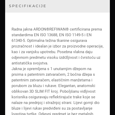
SPECIFIKACIJE
Radna jakna ARDON®REFIWAN® certificirana prema
standardima EN ISO 13688, EN ISO 1149-5 i EN
61340-5. Optimalna težina tkanine osigurava
prozračnost i idealan je izbor za proizvodne operacije,
kao i za vanjsku upotrebu. Posebna vlakna daju
odjevnom predmetu visoku izdržljivost i čvrstoću uz
antistatička svojstva.
Jakna je opremljena s 1 unutarnjim džepom na
prsima s patentnim zatvaračem, 2 bočna džepa s
patentnim zatvaračem, elastičnim manžetama i
porubom za bluzu i rukave. Elegantan, anatomski
oblikovan 3D SLIM FIT kroj. Poboljšanu vidljivost
korisnika osiguravaju reflektirajuće trake koje se
nalaze na prednjoj i stražnjoj strani. Lijevi gornji dio
bluze i lijevi rukav predviđeni su za postavljanje
logotipa tvrtke. Odjevni predmet je bez metalnih