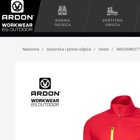
RADNA
ZAŠTITNA
ODJEĆA
OBUĆA
Naslovna
/
Sezonska i promo odjeća
/
Veste
/
ARDON®CIT