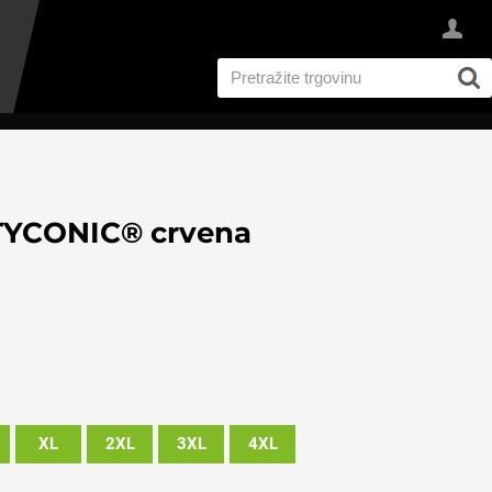
YCONIC® crvena
XL
2XL
3XL
4XL