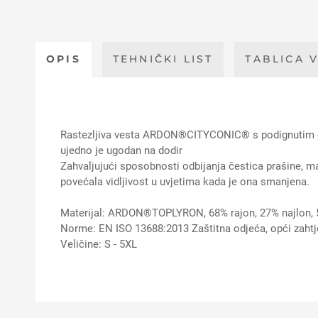
OPIS
TEHNIČKI LIST
TABLICA V
Rastezljiva vesta ARDON®CITYCONIC® s podignutim ov
ujedno je ugodan na dodir
Zahvaljujući sposobnosti odbijanja čestica prašine, ma
povećala vidljivost u uvjetima kada je ona smanjena.
Materijal: ARDON®TOPLYRON, 68% rajon, 27% najlon, 
Norme: EN ISO 13688:2013 Zaštitna odjeća, opći zahtj
Veličine: S - 5XL