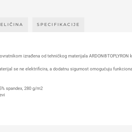
ELIČINA
SPECIFIKACIJE
ratnikom izrađena od tehničkog materijala ARDON®TOPLYRON koji 
terijal se ne elektrificira, a dodatnu sigurnost omogućuju funkciona
5% spandex, 280 g/m2
evi