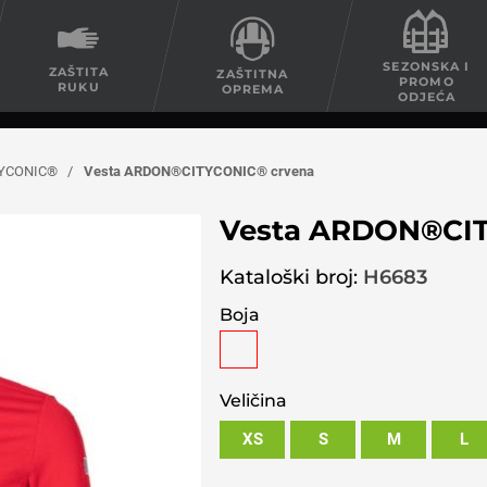
SEZONSKA I
ZAŠTITA
ZAŠTITNA
PROMO
RUKU
OPREMA
ODJEĆA
YCONIC®
/
Vesta ARDON®CITYCONIC® crvena
Vesta ARDON®CIT
Kataloški broj:
H6683
Boja
Veličina
XS
S
M
L