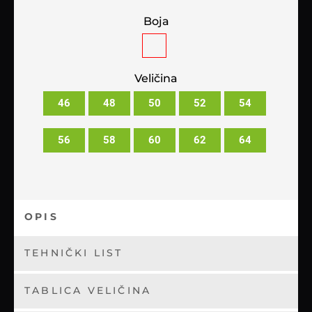
Boja
Veličina
46
48
50
52
54
56
58
60
62
64
OPIS
TEHNIČKI LIST
TABLICA VELIČINA