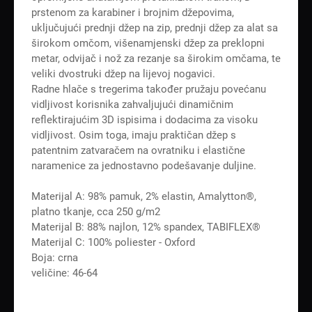
prstenom za karabiner i brojnim džepovima,
uključujući prednji džep na zip, prednji džep za alat sa
širokom omčom, višenamjenski džep za preklopni
metar, odvijač i nož za rezanje sa širokim omčama, te
veliki dvostruki džep na lijevoj nogavici.
Radne hlače s tregerima također pružaju povećanu
vidljivost korisnika zahvaljujući dinamičnim
reflektirajućim 3D ispisima i dodacima za visoku
vidljivost. Osim toga, imaju praktičan džep s
patentnim zatvaračem na ovratniku i elastične
naramenice za jednostavno podešavanje duljine.
Materijal A: 98% pamuk, 2% elastin, Amalytton®,
platno tkanje, cca 250 g/m2
Materijal B: 88% najlon, 12% spandex, TABIFLEX®
Materijal C: 100% poliester - Oxford
Boja: crna
veličine: 46-64