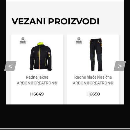
VEZANI PROIZVODI
<
>
Radna jakna
Radne hlače klasične
®
ARDON®CREATRON®
ARDON®CREATRON®
crna
crne
H6649
H6650