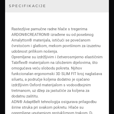
SPECIFIKACIJE
Rastezljive pamučne radne hlače s tregerima
ARDON®CREATRON® izrađene su od posebnog
Amalytton® materijala, ističući se povećanom
čvrstoćom i glatkom, mekom površinom za izuzetnu
udobnost prilikom nošenja.
Opremljene su izdržljivim i četverosmjerno elastičnim
Tabiflex® materijalom na izloženim dijelovima, što
omogućava veću slobodu pokreta. Njihov
funkcionalan ergonomski 3D SLIM FIT kroj naglašava
siluetu, a područje koljena dodatno je ojačano
izdržljivim Oxford materijalom s vodoodbojnim
tretmanom, uz džep za jastučiće za koljena za
dodatnu zaštitu.
ADN® AdaptBelt tehnologija osigurava prilagodbu
širine struka pri svakom pokretu. Hlače su
opremljene unutarnjom protukliznom trakom, D-