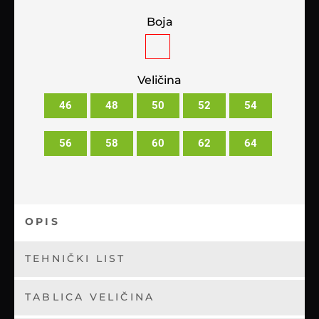
Boja
Veličina
46
48
50
52
54
56
58
60
62
64
OPIS
TEHNIČKI LIST
TABLICA VELIČINA