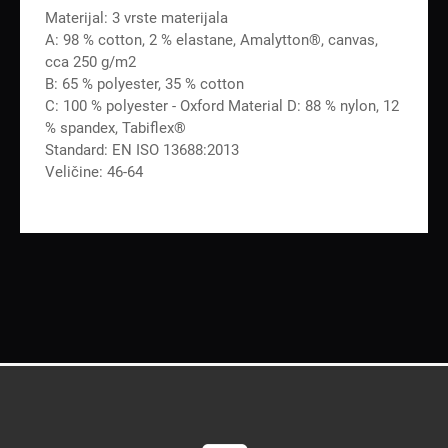
Materijal: 3 vrste materijala
A: 98 % cotton, 2 % elastane, Amalytton®, canvas,
cca 250 g/m2
B: 65 % polyester, 35 % cotton
C: 100 % polyester - Oxford Material D: 88 % nylon, 12
% spandex, Tabiflex®
Standard: EN ISO 13688:2013
Veličine: 46-64