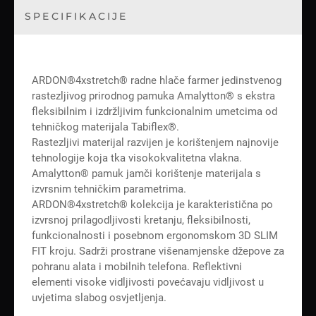
SPECIFIKACIJE
ARDON®4xstretch® radne hlače farmer jedinstvenog
rastezljivog prirodnog pamuka Amalytton® s ekstra
fleksibilnim i izdržljivim funkcionalnim umetcima od
tehničkog materijala Tabiflex®.
Rastezljivi materijal razvijen je korištenjem najnovije
tehnologije koja tka visokokvalitetna vlakna.
Amalytton® pamuk jamči korištenje materijala s
izvrsnim tehničkim parametrima.
ARDON®4xstretch® kolekcija je karakteristična po
izvrsnoj prilagodljivosti kretanju, fleksibilnosti,
funkcionalnosti i posebnom ergonomskom 3D SLIM
FIT kroju. Sadrži prostrane višenamjenske džepove za
pohranu alata i mobilnih telefona. Reflektivni
elementi visoke vidljivosti povećavaju vidljivost u
uvjetima slabog osvjetljenja.