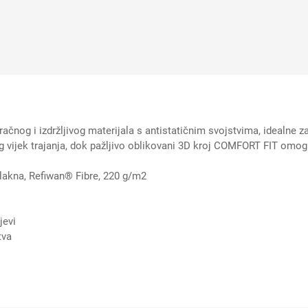
ačnog i izdržljivog materijala s antistatičnim svojstvima, idealne
ug vijek trajanja, dok pažljivo oblikovani 3D kroj COMFORT FIT omo
vlakna, Refiwan® Fibre, 220 g/m2
jevi
tva