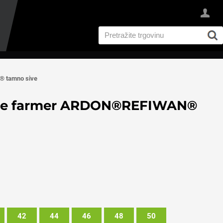
® tamno sive
ače farmer ARDON®REFIWAN®
42
44
46
48
50