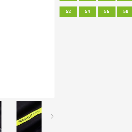
52
54
56
58