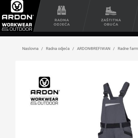
RADNA
ZAŠTITNA
ODJEĆA
OBUĆA
Naslovna
/
Radna odjeća
/
ARDON®REFIWAN
/
Radne far