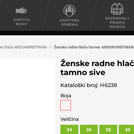
SEZONSKA I
ZAŠTITA
ZAŠTITNA
PROMO
RUKU
OPREMA
ODJEĆA
mer hlače ARDON®REFIWAN
/
Ženske radne hlače farmer ARDON®REFIWAN
Ženske radne hl
tamno sive
Kataloški broj:
H6238
Boja
Veličina
34
36
38
40