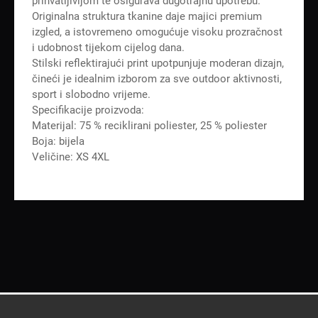
prihvatljivijom te osigurava dugotrajnu upotrebu.
Originalna struktura tkanine daje majici premium
izgled, a istovremeno omogućuje visoku prozračnost
i udobnost tijekom cijelog dana.
Stilski reflektirajući print upotpunjuje moderan dizajn,
čineći je idealnim izborom za sve outdoor aktivnosti,
sport i slobodno vrijeme.
Specifikacije proizvoda:
Materijal: 75 % reciklirani poliester, 25 % poliester
Boja: bijela
Veličine: XS 4XL