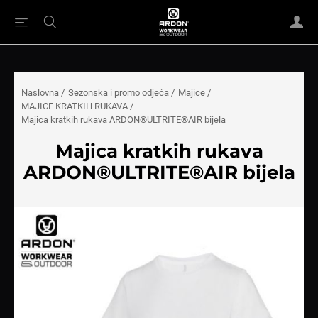
Naslovna
/
Sezonska i promo odjeća
/
Majice
/
MAJICE KRATKIH RUKAVA
/
Majica kratkih rukava ARDON®ULTRITE®AIR bijela
Majica kratkih rukava
ARDON®ULTRITE®AIR bijela