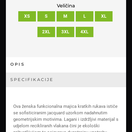
Veličina
XS
S
M
L
XL
2XL
3XL
4XL
OPIS
SPECIFIKACIJE
Ova ženska funkcionalna majica kratkih rukava ističe
se sofisticiranim jacquard uzorkom nadahnutim
geometrijskim motivima. Lagani i izdržljivi materijal s
udjelom recikliranih vlakana čini je ekološki