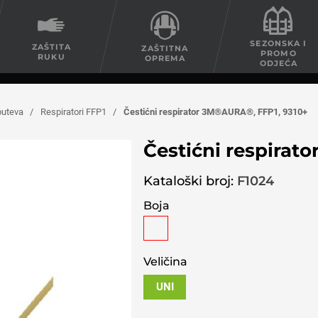
SEZONSKA I
ZAŠTITA
ZAŠTITNA
PROMO
RUKU
OPREMA
ODJEĆA
puteva
/
Respiratori FFP1
/
Čestićni respirator 3M®AURA®, FFP1, 9310+
Čestićni respirat
Kataloški broj:
F1024
Boja
Veličina
UNI