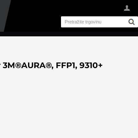
or 3M®AURA®, FFP1, 9310+