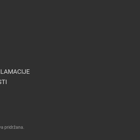
KLAMACIJE
STI
va pridržana.