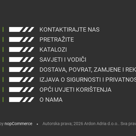
KONTAKTIRAJTE NAS
PRETRAŽITE
KATALOZI
SAVJETI I VODIČI
DOSTAVA, POVRAT, ZAMJENE I RE
IZJAVA O SIGURNOSTI I PRIVATNO
OPĆI UVJETI KORIŠTENJA
O NAMA
by
nopCommerce
Autorska prava; 2026 Ardon Adria d.o.o.. Sva pra