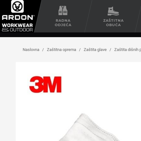
RADNA
ZAŠTITNA
ODJEĆA
OBUĆA
Naslovna
/
Zaštitna oprema
/
Zaštita glave
/
Zaštita dišnih 