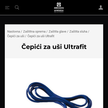
Naslovna
/
Zaštitna oprema
/
Zaštita glave
/
Zaštita sluha
/
Čepići za uši
/
Čepići za uši Ultrafit
Čepići za uši Ultrafit