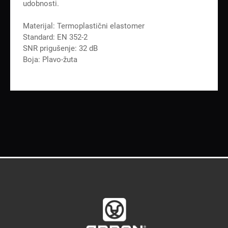
udobnosti.
Materijal: Termoplastični elastomer
Standard: EN 352-2
SNR prigušenje: 32 dB
Boja: Plavo-žuta