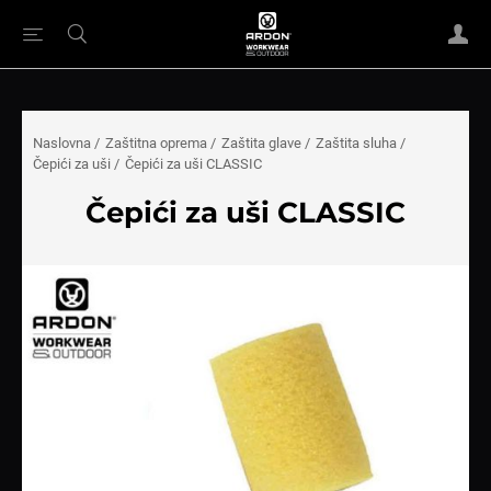
Naslovna
/
Zaštitna oprema
/
Zaštita glave
/
Zaštita sluha
/
Čepići za uši
/
Čepići za uši CLASSIC
Čepići za uši CLASSIC