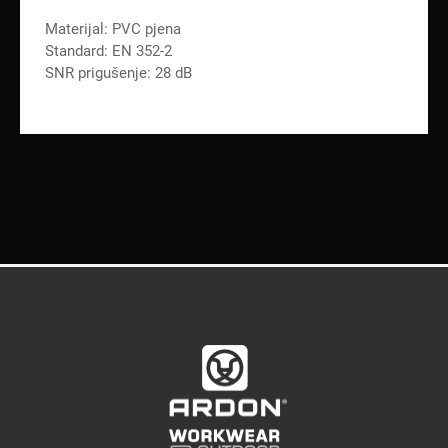
Materijal: PVC pjena
Standard: EN 352-2
SNR prigušenje: 28 dB