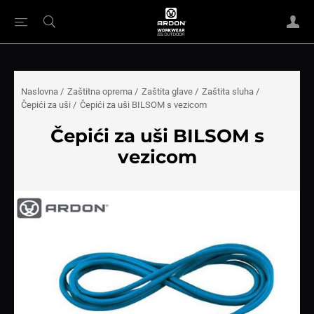
Naslovna
/
Zaštitna oprema
/
Zaštita glave
/
Zaštita sluha
/
Čepići za uši
/
Čepići za uši BILSOM s vezicom
Čepići za uši BILSOM s
vezicom