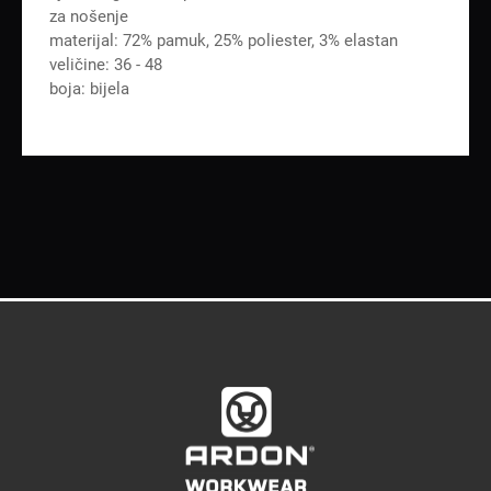
za nošenje
materijal: 72% pamuk, 25% poliester, 3% elastan
veličine: 36 - 48
boja: bijela