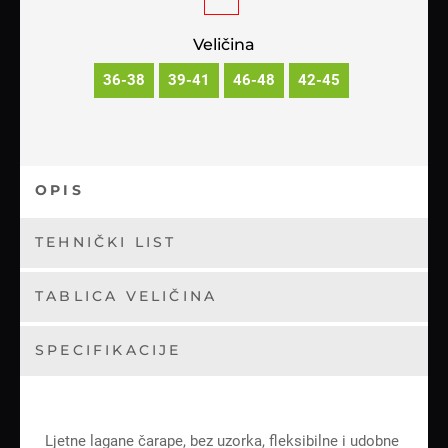
Veličina
36-38
39-41
46-48
42-45
OPIS
TEHNIČKI LIST
TABLICA VELIČINA
SPECIFIKACIJE
Ljetne lagane čarape, bez uzorka, fleksibilne i udobne